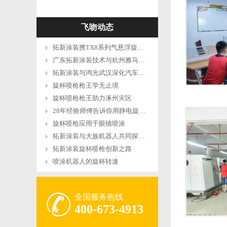
飞吻动态
拓新涂装携TX8系列气悬浮旋杯亮相越南VINAMBC展会，以创新技术赋能东南亚涂装产
广东拓新涂装技术与杭州雅马哈共创吉他，钢琴乐器喷涂新高度
拓新涂装与鸿光武汉深化汽车零部件静电喷涂合作
旋杯喷枪枪王学无止境
旋杯喷枪枪王助力涿州灾区
28年经验师傅告诉你用静电旋杯喷枪可以把铝型材做得更好
旋杯喷枪应用于眼镜喷涂
拓新涂装与大族机器人共同探讨喷涂机器人的研发及应用
拓新涂装旋杯喷枪创新之路
喷涂机器人的旋杯转速
全国服务热线
400-673-4913