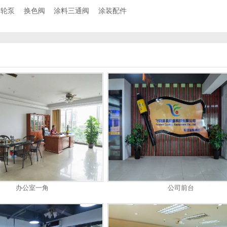
齿轮泵
换色阀
涂料三通阀
涂装配件
办公室一角
公司前台