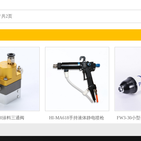
/ 共2页
-30涂料三通阀
HI-MA618手持液体静电喷枪
FW3-30