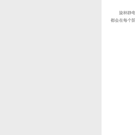
旋杯静
都会在每个