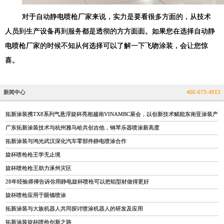
对于自动静电喷枪厂家来说，实力是要看很多方面的，从技术
人员到生产设备再到服务都是透彻的方方面面。如果您在选择自动静
电喷枪厂家的时候不知从何选择可以了解一下飞吻涂装，会让您惊
喜。
新闻中心
400-673-4913
拓新涂装携TX8系列气悬浮旋杯亮相越南VINAMBC展会，以创新技术赋能东南亚涂装产
广东拓新涂装技术与杭州雅马哈共创吉他，钢琴乐器喷涂新高度
拓新涂装与鸿光武汉深化汽车零部件静电喷涂合作
旋杯喷枪枪王学无止境
旋杯喷枪枪王助力涿州灾区
28年经验师傅告诉你用静电旋杯喷枪可以把铝型材做得更好
旋杯喷枪应用于眼镜喷涂
拓新涂装与大族机器人共同探讨喷涂机器人的研发及应用
拓新涂装旋杯喷枪创新之路