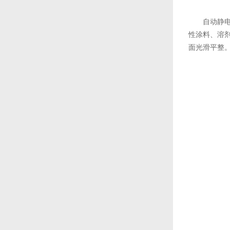
自动静
性涂料、溶
面光滑平整