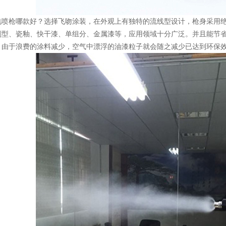
电喷枪哪款好？选择飞吻涂装，在外观上有独特的流线型设计，枪身采用
剂型、瓷釉、快干漆、单组分、金属漆等，应用领域十分广泛。并且能节
。由于浪费的涂料减少，空气中漂浮的油漆粒子就会随之减少已达到环保