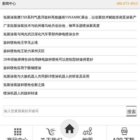
新闻中心
400-673-4913
拓新涂装携TX8系列气悬浮旋杯亮相越南VINAMBC展会，以创新技术赋能东南亚涂装产
广东拓新涂装技术与杭州雅马哈共创吉他，钢琴乐器喷涂新高度
拓新涂装与鸿光武汉深化汽车零部件静电喷涂合作
旋杯喷枪枪王学无止境
旋杯喷枪枪王助力涿州灾区
28年经验师傅告诉你用静电旋杯喷枪可以把铝型材做得更好
旋杯喷枪应用于眼镜喷涂
拓新涂装与大族机器人共同探讨喷涂机器人的研发及应用
拓新涂装旋杯喷枪创新之路
喷涂机器人的旋杯转速