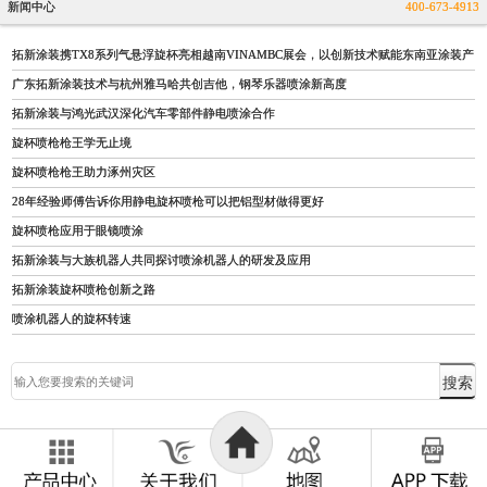
新闻中心
400-673-4913
拓新涂装携TX8系列气悬浮旋杯亮相越南VINAMBC展会，以创新技术赋能东南亚涂装产
广东拓新涂装技术与杭州雅马哈共创吉他，钢琴乐器喷涂新高度
拓新涂装与鸿光武汉深化汽车零部件静电喷涂合作
旋杯喷枪枪王学无止境
旋杯喷枪枪王助力涿州灾区
28年经验师傅告诉你用静电旋杯喷枪可以把铝型材做得更好
旋杯喷枪应用于眼镜喷涂
拓新涂装与大族机器人共同探讨喷涂机器人的研发及应用
拓新涂装旋杯喷枪创新之路
喷涂机器人的旋杯转速