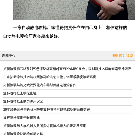
一家自动静电喷枪厂家懂得把责任立在自己身上，相信这样的
自动静电喷枪厂家会越来越好。
新闻中心
400-673-4913
拓新涂装携TX8系列气悬浮旋杯亮相越南VINAMBC展会，以创新技术赋能东南亚涂装产
广东拓新涂装技术与杭州雅马哈共创吉他，钢琴乐器喷涂新高度
拓新涂装与鸿光武汉深化汽车零部件静电喷涂合作
旋杯喷枪枪王学无止境
旋杯喷枪枪王助力涿州灾区
28年经验师傅告诉你用静电旋杯喷枪可以把铝型材做得更好
旋杯喷枪应用于眼镜喷涂
拓新涂装与大族机器人共同探讨喷涂机器人的研发及应用
拓新涂装旋杯喷枪创新之路