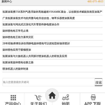
新闻中心
400-673-4913
拓新涂装携TX8系列气悬浮旋杯亮相越南VINAMBC展会，以创新技术赋能东南亚涂装产
广东拓新涂装技术与杭州雅马哈共创吉他，钢琴乐器喷涂新高度
拓新涂装与鸿光武汉深化汽车零部件静电喷涂合作
旋杯喷枪枪王学无止境
旋杯喷枪枪王助力涿州灾区
28年经验师傅告诉你用静电旋杯喷枪可以把铝型材做得更好
旋杯喷枪应用于眼镜喷涂
拓新涂装与大族机器人共同探讨喷涂机器人的研发及应用
拓新涂装旋杯喷枪创新之路
喷涂机器人的旋杯转速