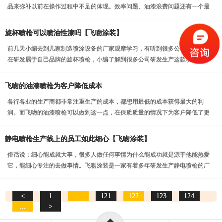
品来弥补以前在操作过程中不足的体现。效率问题、油漆浪费问题还有一个最
重要的是操作过程的...
旋杯喷枪可以喷油性漆吗【飞吻涂装】
前几天小编去到几家制造喷涂设备的厂家观摩学习，有听到很多公司的老板都
在研发属于自己品牌的旋杯喷枪，小编了解到很多公司研发生产这款喷涂设备
产品，是因为现在很...
飞吻的油漆喷枪为客户降低成本
各行各业的生产商都非常注重生产的成本，都想用最低的成本获得最大的利
润。而飞吻的油漆喷枪可以做到这一点，在保质质量的情况下为客户降低了更
多的成本。
静电喷枪生产线上的员工如此细心【飞吻涂装】
俗话说：细心能成就大事，很多人做任何事情为什么能成功就是源于他能热爱
它，能细心专注的去做事情。飞吻涂装是一家有着多年研发生产静电喷枪的厂
家，多年来专注于做...
<
1
...
121
122
123
124
...
>