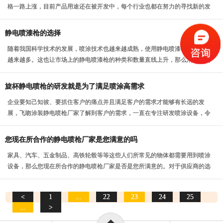
格一路上涨，目前产品用途还在被开发中，每个行业也都在努力的寻找新的发
展，这是企业未来可...
静电喷漆枪的选择
随着我国科学技术的发展，喷涂技术也越来越成熟，使用静电喷漆枪的工厂也
越来越多。这也让市场上的静电喷漆枪的种类和数量直线上升，那么消费者的
选择就更多了，这也...
旋杯静电喷枪的研发就是为了满足喷涂高需求
企业要知己知彼、要抓住客户的痛点并且满足客户的需求才能够有长远的发
展，飞吻涂装静电喷枪厂家了解到客户的需求，一直在专注研发喷涂设备，令
人满意的是研发生产的...
您现在所合作的静电喷枪厂家是您满意的吗
家具、汽车、五金制品、高铁轮毂等等这些人们所常见的物体都需要用到喷涂
设备，那么您现在所合作的静电喷枪厂家是否是您所满意的。对于供应商的选
择这是很多行业必须...
<
1
...
22
23
24
25
...
>