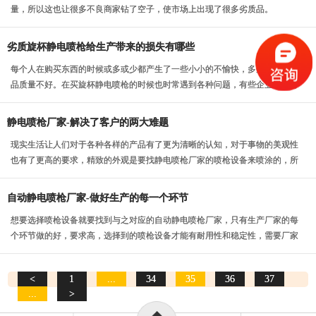
量，所以这也让很多不良商家钻了空子，使市场上出现了很多劣质品。
劣质旋杯静电喷枪给生产带来的损失有哪些
每个人在购买东西的时候或多或少都产生了一些小小的不愉快，多数是因为产
品质量不好。在买旋杯静电喷枪的时候也时常遇到各种问题，有些企业不小心
购买到劣质的，就会...
静电喷枪厂家-解决了客户的两大难题
现实生活让人们对于各种各样的产品有了更为清晰的认知，对于事物的美观性
也有了更高的要求，精致的外观是要找静电喷枪厂家的喷枪设备来喷涂的，所
以在生产中有一把好...
自动静电喷枪厂家-做好生产的每一个环节
想要选择喷枪设备就要找到与之对应的自动静电喷枪厂家，只有生产厂家的每
个环节做的好，要求高，选择到的喷枪设备才能有耐用性和稳定性，需要厂家
的每一个员工细心的...
<
1
...
34
35
36
37
...
>