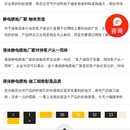
仅会弄的到处很脏，而且在空气中涂料粒子越多散发的味道就越大，现在环保
越来越严，在喷涂中...
静电喷枪厂家-物有所值
对于涂装设备行业的客户来说不是属于在网络上看到你的广告，在淘宝上看到
你的价格、产品特点正合我意就会马上购买，而是先要通过网络了解到这家静
电喷枪厂家的优势、...
液体静电喷枪厂家对待客户从一而终
液体静电喷枪厂家的老板经常说这样一句话：“客户虐我千百遍，我待客户从一
而终”。从这句话可以看出，这个液体静电喷枪厂家是把客户放在首位的，对待
客户的态度也一...
液体静电喷枪-做工细致彰显品质
您去购买任何产品的时候它的外观肯定是您先看到的地方，有些产品做工细
致，没有一点的瑕疵，一看上去就知道这个产品的价格很贵。今天小编就来给
大家介绍一种涂装设备...
<
1
...
50
51
52
53
...
>