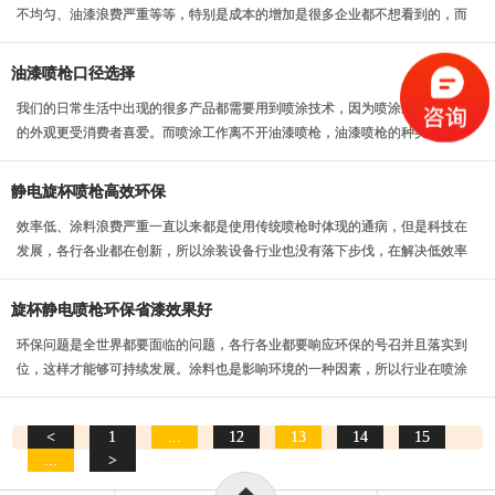
不均匀、油漆浪费严重等等，特别是成本的增加是很多企业都不想看到的，而
旋杯静电喷枪就能够...
油漆喷枪口径选择
我们的日常生活中出现的很多产品都需要用到喷涂技术，因为喷涂过后的产品
的外观更受消费者喜爱。而喷涂工作离不开油漆喷枪，油漆喷枪的种类很多，
大小也不一样。就拿...
静电旋杯喷枪高效环保
效率低、涂料浪费严重一直以来都是使用传统喷枪时体现的通病，但是科技在
发展，各行各业都在创新，所以涂装设备行业也没有落下步伐，在解决低效率
和涂料浪费问题上可...
旋杯静电喷枪环保省漆效果好
环保问题是全世界都要面临的问题，各行各业都要响应环保的号召并且落实到
位，这样才能够可持续发展。涂料也是影响环境的一种因素，所以行业在喷涂
时要减少涂料的浪费...
<
1
...
12
13
14
15
...
>