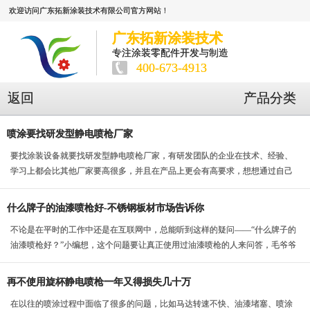
欢迎访问广东拓新涂装技术有限公司官方网站！
广东拓新涂装技术
专注涂装零配件开发与制造
400-673-4913
返回
产品分类
喷涂要找研发型静电喷枪厂家
要找涂装设备就要找研发型静电喷枪厂家，有研发团队的企业在技术、经验、
学习上都会比其他厂家要高很多，并且在产品上更会有高要求，想想通过自己
日日夜夜的努力还有...
什么牌子的油漆喷枪好-不锈钢板材市场告诉你
不论是在平时的工作中还是在互联网中，总能听到这样的疑问——“什么牌子的
油漆喷枪好？”小编想，这个问题要让真正使用过油漆喷枪的人来问答，毛爷爷
说过，没有调查...
再不使用旋杯静电喷枪一年又得损失几十万
在以往的喷涂过程中面临了很多的问题，比如马达转速不快、油漆堵塞、喷涂