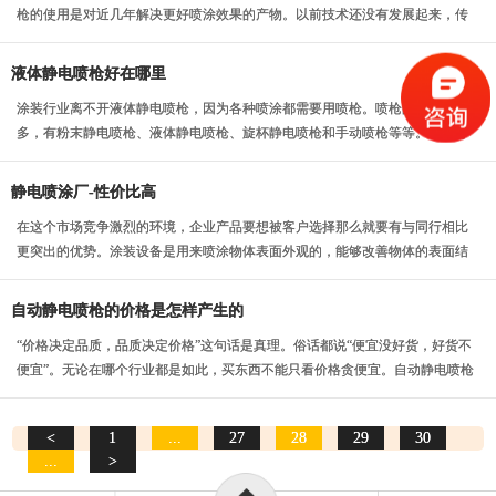
枪的使用是对近几年解决更好喷涂效果的产物。以前技术还没有发展起来，传
统的喷枪只能满足喷...
液体静电喷枪好在哪里
涂装行业离不开液体静电喷枪，因为各种喷涂都需要用喷枪。喷枪的种类繁
多，有粉末静电喷枪、液体静电喷枪、旋杯静电喷枪和手动喷枪等等。根据每
个企业的产品要求不同...
静电喷涂厂-性价比高
在这个市场竞争激烈的环境，企业产品要想被客户选择那么就要有与同行相比
更突出的优势。涂装设备是用来喷涂物体表面外观的，能够改善物体的表面结
构，所以在很多行业...
自动静电喷枪的价格是怎样产生的
“价格决定品质，品质决定价格”这句话是真理。俗话都说“便宜没好货，好货不
便宜”。无论在哪个行业都是如此，买东西不能只看价格贪便宜。自动静电喷枪
的品质好价格...
<
1
...
27
28
29
30
...
>