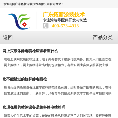
欢迎访问广东拓新涂装技术有限公司官方网站！
广东拓新涂装技术
专注涂装零配件开发与制造
400-673-4913
返回
产品分类
网上买液体静电喷枪应该看重什么
现在互联网发展的很迅速，电子商务替代了很多传统商务。因为人们更喜欢在
网上购物了，网上购物非常省时间也省精力，有些东西比实体店的要便宜很
多。我们买的东西不同...
您不能错过的旋杯静电喷枪
销售火爆的涂装设备现在非旋杯静电喷枪莫属，适时要抛弃旧有的观念，在科
技发展迅速的国家，日新月异，只有尽早的接受新的技术才能早点掌握如何操
作的流程，才能把新...
您现在用的喷涂设备是旋杯静电喷枪吗
随着人们生活水平的提高，传统的喷枪已经满足不了人们的需求，旋杯静电喷