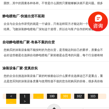
困扰，其中的因素各种各样。不管是什么困扰只要能够解决就不是问题。很多
企业都遇到了环保风...
静电喷枪厂-快速出货不延期
企业与企业合作讲究的就是一个诚信，只有这样双方才能达到一个互利共赢的
结果。飞吻涂装静电喷枪厂深知这个道理，所以在与客户合作的时候都是做到
双方尊重，诚信，这...
自动静电喷枪厂家-有条不紊的出货
您购买的涂装设备能不能按时的为您出货，是否能达到自己的要求，质量会不
会好这些都是在选择自动静电喷枪厂家前都是会思考的问题，每个行业都有销
售的旺期和淡期，如...
涂装设备厂家-货真价实
您的企业在挑选涂装设备厂家的时候都会以什么要求去选择这已不是重点，重
点是您买到的涂装设备质量与使用性值不值的您当初购买的价格，很多高价格
的产品也许一点作用...
<
1
...
100
101
102
103
...
>