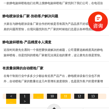
一款静电旋杯喷枪他们在网上搜静电旋杯喷枪厂家找到了我们公司，在电话洽
谈之后陈先生决定到...
静电喷涂设备厂家-协助客户解决问题
大家在与静电喷涂设备厂家合作的时候是否有因为产品品质不好或者售后服务
差的问题而苦恼，出现问题找到生产厂家的时候他们总是以各种理由推脱，所
以很多客户都逐渐失...
静电旋杯喷枪-产品精度令人满意
近段时间唐先生遇到一个很想要快速解决的难题，公司需要选购精度高的静电
旋杯喷枪，但是找到的喷枪厂家都无法满足他的要求，这让唐先生很是苦恼。
有质量保障的自动喷枪厂家
在每个制造行业中多多少少都会有劣质产品产出，静电喷涂设备行业也不例
外，自动喷枪厂家的数量在这几年里增长速度很快，也是因为客户的需求量增
加，所以导致产品质量...
<
1
...
10
11
12
13
...
>