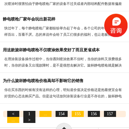
次喷涂时很害怕由于静电喷枪厂家的设备不过关或者内部结构配件数据有偏差
导致喷涂效果不好，...
静电喷枪厂家年会玩出新花样
快过年了，每个静电喷枪厂家都纷纷举办起了年会，各个公司的年会可谓是花
样百出，百看不厌。总的来说年会给了员工们很多的福利，也让老板们能够更
加了解员工，以便于...
用这款旋杯静电喷枪不仅喷涂效果变好了而且更省成本
在用涂装设备操作过程中，当你遇到喷涂效果不佳时，当你的涂料又浪费很多
时，当你的设备又出现故障时，是不是很想去解决它。旋杯静电喷枪就是解决
这些问题的答案，它...
为什么旋杯静电喷枪价格高却不影响它的销售
你在买东西的时候有没有这样的心理，明知道价值决定价格还是抱着便宜会有
好货的心态去购买产品。但是这句话放到涂装设备行业是不存在的，旋杯静电
喷枪是近几年的一个...
<
1
...
154
155
156
157
...
>