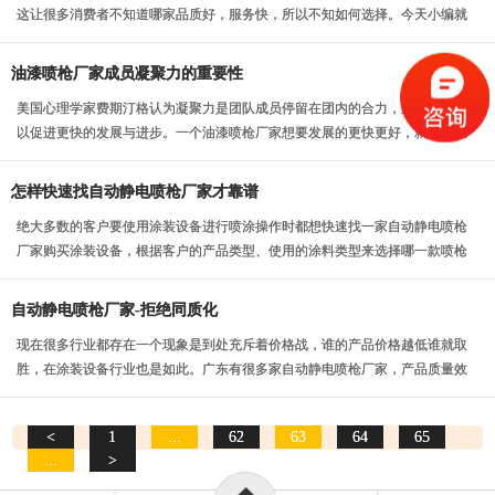
这让很多消费者不知道哪家品质好，服务快，所以不知如何选择。今天小编就
来说说有一家油漆喷...
油漆喷枪厂家成员凝聚力的重要性
美国心理学家费期汀格认为凝聚力是团队成员停留在团内的合力，这种力量可
以促进更快的发展与进步。一个油漆喷枪厂家想要发展的更快更好，就要注重
团队的建设，要想建...
怎样快速找自动静电喷枪厂家才靠谱
绝大多数的客户要使用涂装设备进行喷涂操作时都想快速找一家自动静电喷枪
厂家购买涂装设备，根据客户的产品类型、使用的涂料类型来选择哪一款喷枪
来进行操作，但是厂...
自动静电喷枪厂家-拒绝同质化
现在很多行业都存在一个现象是到处充斥着价格战，谁的产品价格越低谁就取
胜，在涂装设备行业也是如此。广东有很多家自动静电喷枪厂家，产品质量效
果参差不齐所以服务...
<
1
...
62
63
64
65
...
>