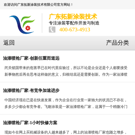
欢迎访问广东拓新涂装技术有限公司官方网站！
广东拓新涂装技术
专注涂装零配件开发与制造
400-673-4913
返回
产品分类
油漆喷枪厂家-创新任重而道远
闭关锁国带来的危害早已在时代里应验过，所以不论是企业还是个人都要接受
新事物然后再去思考这样做的意义，归根结底还是需要创新。作为一家油漆喷
枪厂家更加需要有创...
油漆喷枪厂家-有竞争加速进步
中国经济现在已是在快速发展，作为企业在行业里一家独大的状况已不存在，
多多少少都会有竞争者。飞吻涂装是一家油漆喷枪厂家，这属于一个稍微冷门
的行业，但竞争同行...
油漆喷枪厂家-1小时快修方案
现如今在网上买机械设备的人越来越多了，网上的油漆喷枪厂家也随之增多，