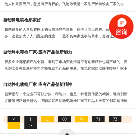
他人如果要应用，您是有所有权的。飞吻涂装是一家生产涂装设备厂家的企
业，对于旋杯静电喷枪...
自动静电喷枪那家好
越来越多的人喜欢在网上购买自动静电喷枪，这也让网上自称厂家的人越来越
多，这就加大了人们甄选的难度，一些不良商家也参与其中，更难让消费者选
择。但是小编听几个...
自动静电喷枪厂家-应有产品创新能力
很多企业都想着产品创新，看到了市场变化但是空有创新精神也是不够的，要
落到实处有创新的能力才能够助力产品的更新。东莞这家自动静电喷枪厂家不
仅有创新精神也有产...
自动静电喷枪厂家-应有产品创新精神
创新是每一个企业不可缺少的一种能力，也是一种需要传播的精神。唯有创新
才能够把路越走越远，飞吻涂装自动静电喷枪厂家在产品上应有的创新精神体
现的淋漓尽致，因为...
<
1
...
69
70
71
72
...
>