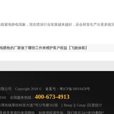
枪能避免静电现象，现在喷涂行业发展越来越好，还会研发生产出更多能
电喷枪的厂家做了哪些工作来维护客户权益【飞吻涂装】
司 Copyright 2018 © 备案号：
粤ICP备18019458号
400-673-4913
13341 全国服务热线：
厚街镇厚街科技大道7号32号楼502室
[ Bmap ]
[ Gmap ]
百度统计
及相关资源均来源网络，如有侵权请告知，我们将在24小时内删除*