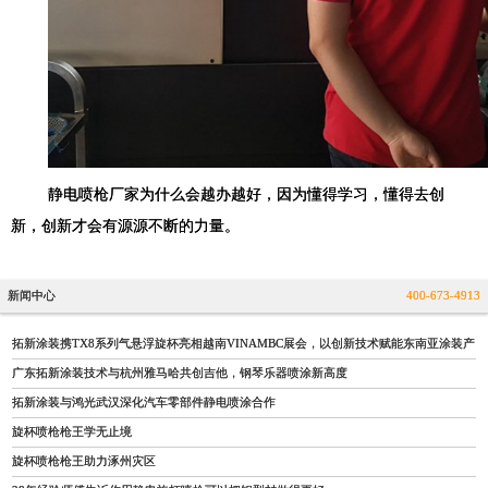
静电喷枪厂家为什么会越办越好，因为懂得学习，懂得去创
新，创新才会有源源不断的力量。
新闻中心
400-673-4913
拓新涂装携TX8系列气悬浮旋杯亮相越南VINAMBC展会，以创新技术赋能东南亚涂装产
广东拓新涂装技术与杭州雅马哈共创吉他，钢琴乐器喷涂新高度
拓新涂装与鸿光武汉深化汽车零部件静电喷涂合作
旋杯喷枪枪王学无止境
旋杯喷枪枪王助力涿州灾区