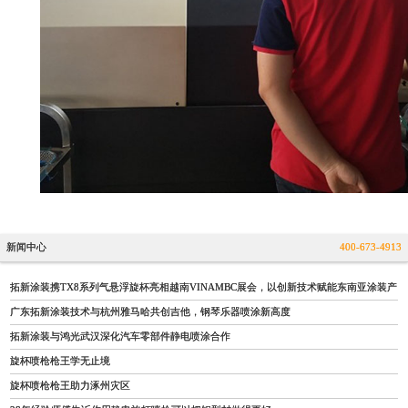
新闻中心
400-673-4913
拓新涂装携TX8系列气悬浮旋杯亮相越南VINAMBC展会，以创新技术赋能东南亚涂装产
广东拓新涂装技术与杭州雅马哈共创吉他，钢琴乐器喷涂新高度
拓新涂装与鸿光武汉深化汽车零部件静电喷涂合作
旋杯喷枪枪王学无止境
旋杯喷枪枪王助力涿州灾区