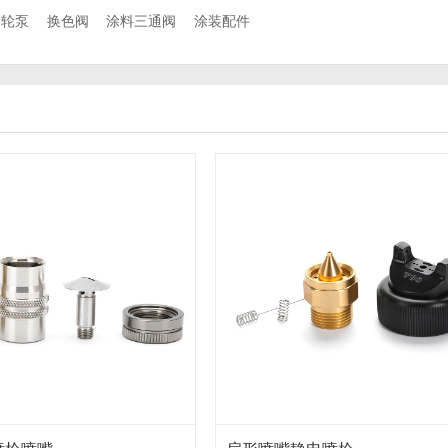
齿轮泵
换色阀
涂料三通阀
涂装配件