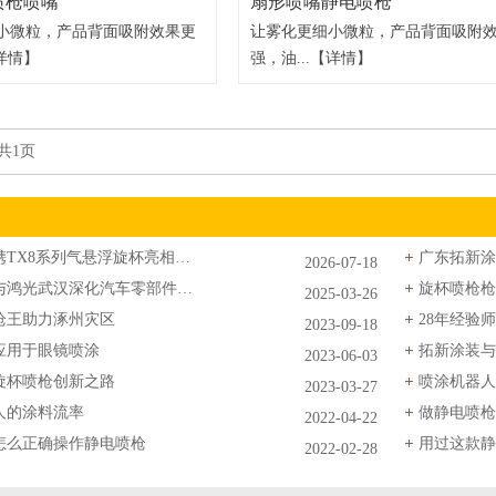
喷枪喷嘴
扇形喷嘴静电喷枪
小微粒，产品背面吸附效果更
让雾化更细小微粒，产品背面吸附
详情】
强，油...
【详情】
 共1页
拓新涂装携TX8系列气悬浮旋杯亮相越南VINAMBC展会，以创新技术赋能东南亚涂装产
2026-07-18
拓新涂装与鸿光武汉深化汽车零部件静电喷涂合作
旋杯喷枪枪
2025-03-26
枪王助力涿州灾区
2023-09-18
应用于眼镜喷涂
2023-06-03
旋杯喷枪创新之路
喷涂机器人
2023-03-27
人的涂料流率
2022-04-22
怎么正确操作静电喷枪
用过这款静
2022-02-28