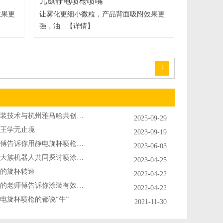
元麒静电喷枪喷嘴
效果更
让雾化更细小微粒，产品背面吸附效果更
强，油...
【详情】
1
广东拓新涂装技术与杭州雅马哈共创吉他，钢琴乐器喷涂新高度
2025-09-29
王学无止境
2023-09-19
28年经验师傅告诉你用静电旋杯喷枪可以把铝型材做得更好
2023-06-03
拓新涂装与大族机器人共同探讨喷涂机器人的研发及应用
2023-04-25
的旋杯转速
2022-04-22
做静电喷枪的老师傅告诉你涂装有效率是啥？
2022-04-22
电旋杯喷枪的都说“牛”
2021-11-30