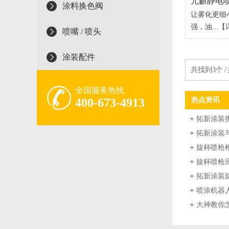
元麒静电
涂料换色阀
让雾化更细
强，油...
【
喷嘴 / 喷头
涂装配件
共找到3个 /
全国服务热线
400-673-4913
热点资讯
旋杯喷枪
旋杯喷枪
拓新涂装
喷涂机器
大神教你